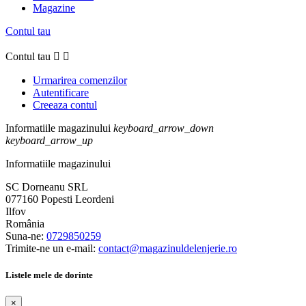
Magazine
Contul tau
Contul tau


Urmarirea comenzilor
Autentificare
Creeaza contul
Informatiile magazinului
keyboard_arrow_down
keyboard_arrow_up
Informatiile magazinului
SC Dorneanu SRL
077160 Popesti Leordeni
Ilfov
România
Suna-ne:
0729850259
Trimite-ne un e-mail:
contact@magazinuldelenjerie.ro
Listele mele de dorinte
×