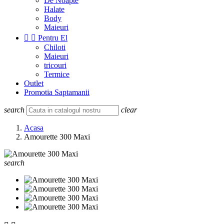
De Noapte
Halate
Body
Maieuri


Pentru El
Chiloti
Maieuri
tricouri
Termice
Outlet
Promotia Saptamanii
search
clear
Acasa
Amourette 300 Maxi
search