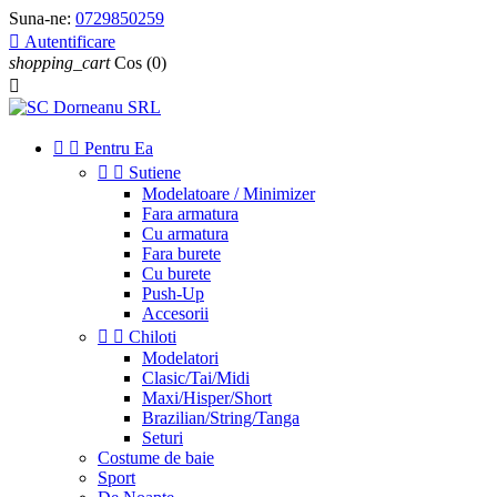
Suna-ne:
0729850259

Autentificare
shopping_cart
Cos
(0)



Pentru Ea


Sutiene
Modelatoare / Minimizer
Fara armatura
Cu armatura
Fara burete
Cu burete
Push-Up
Accesorii


Chiloti
Modelatori
Clasic/Tai/Midi
Maxi/Hisper/Short
Brazilian/String/Tanga
Seturi
Costume de baie
Sport