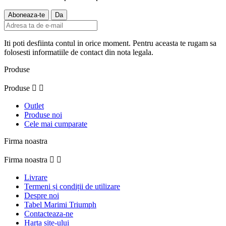
Iti poti desfiinta contul in orice moment. Pentru aceasta te rugam sa
folosesti informatiile de contact din nota legala.
Produse
Produse


Outlet
Produse noi
Cele mai cumparate
Firma noastra
Firma noastra


Livrare
Termeni și condiții de utilizare
Despre noi
Tabel Marimi Triumph
Contacteaza-ne
Harta site-ului