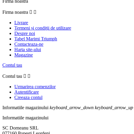
Firma noastra
Firma noastra


Livrare
Termeni și condiții de utilizare
Despre noi
Tabel Marimi Triumph
Contacteaza-ne
Harta site-ului
Magazine
Contul tau
Contul tau


Urmarirea comenzilor
Autentificare
Creeaza contul
Informatiile magazinului
keyboard_arrow_down
keyboard_arrow_up
Informatiile magazinului
SC Dorneanu SRL
077160 Popesti Leordeni