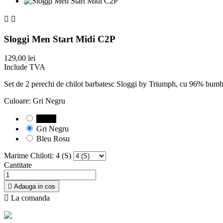


Sloggi Men Start Midi C2P
129,00 lei
Include TVA
Set de 2 perechi de chilot barbatesc Sloggi by Triumph, cu 96% bumba
Culoare: Gri Negru
Negru
Gri Negru
Bleu Rosu
Marime Chiloti: 4 (S)
Cantitate

Adauga in cos

La comanda