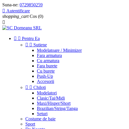
Suna-ne:
0729850259

Autentificare
shopping_cart
Cos
(0)



Pentru Ea


Sutiene
Modelatoare / Minimizer
Fara armatura
Cu armatura
Fara burete
Cu burete
Push-Up
Accesorii


Chiloti
Modelatori
Clasic/Tai/Midi
Maxi/Hisper/Short
Brazilian/String/Tanga
Seturi
Costume de baie
Sport