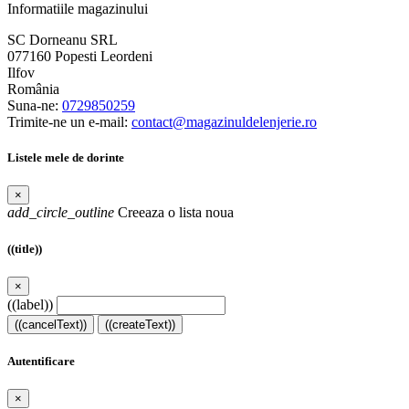
Informatiile magazinului
SC Dorneanu SRL
077160 Popesti Leordeni
Ilfov
România
Suna-ne:
0729850259
Trimite-ne un e-mail:
contact@magazinuldelenjerie.ro
Listele mele de dorinte
×
add_circle_outline
Creeaza o lista noua
((title))
×
((label))
((cancelText))
((createText))
Autentificare
×