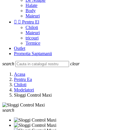
De Noapte
Halate
Body
Maieuri


Pentru El
Chiloti
Maieuri
tricouri
Termice
Outlet
Promotia Saptamanii
search
clear
Acasa
Pentru Ea
Chiloti
Modelatori
Sloggi Control Maxi
search