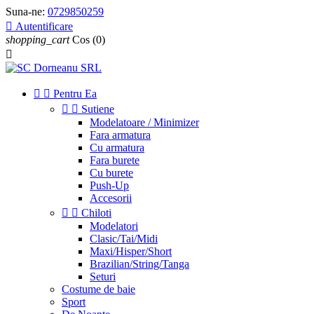
Suna-ne:
0729850259

Autentificare
shopping_cart
Cos
(0)



Pentru Ea


Sutiene
Modelatoare / Minimizer
Fara armatura
Cu armatura
Fara burete
Cu burete
Push-Up
Accesorii


Chiloti
Modelatori
Clasic/Tai/Midi
Maxi/Hisper/Short
Brazilian/String/Tanga
Seturi
Costume de baie
Sport