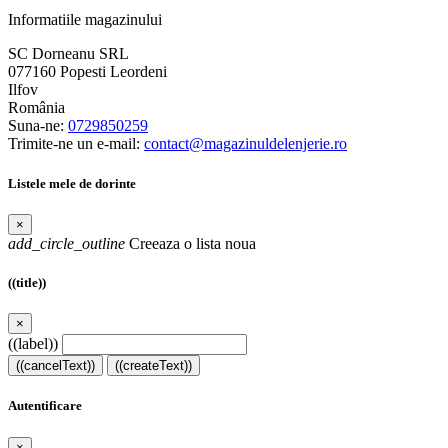
Informatiile magazinului
SC Dorneanu SRL
077160 Popesti Leordeni
Ilfov
România
Suna-ne:
0729850259
Trimite-ne un e-mail:
contact@magazinuldelenjerie.ro
Listele mele de dorinte
×
add_circle_outline
Creeaza o lista noua
((title))
×
((label))
((cancelText))
((createText))
Autentificare
×