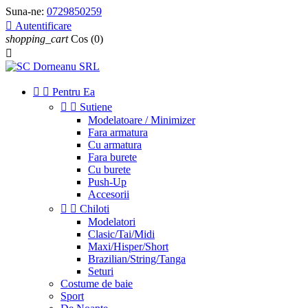
Suna-ne:
0729850259

Autentificare
shopping_cart
Cos
(0)



Pentru Ea


Sutiene
Modelatoare / Minimizer
Fara armatura
Cu armatura
Fara burete
Cu burete
Push-Up
Accesorii


Chiloti
Modelatori
Clasic/Tai/Midi
Maxi/Hisper/Short
Brazilian/String/Tanga
Seturi
Costume de baie
Sport