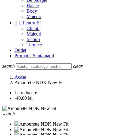
De Noapte
Halate
Body
Maieuri


Pentru El
Chiloti
Maieuri
tricouri
Termice
Outlet
Promotia Saptamanii
search
clear
Acasa
Amourette NDK New Fit
La reducere!
-40,00 lei
search