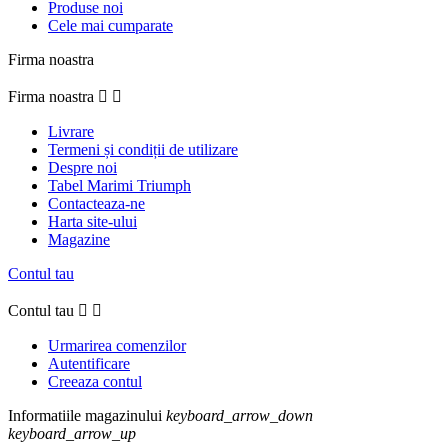
Produse noi
Cele mai cumparate
Firma noastra
Firma noastra


Livrare
Termeni și condiții de utilizare
Despre noi
Tabel Marimi Triumph
Contacteaza-ne
Harta site-ului
Magazine
Contul tau
Contul tau


Urmarirea comenzilor
Autentificare
Creeaza contul
Informatiile magazinului
keyboard_arrow_down
keyboard_arrow_up