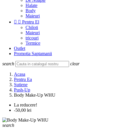
De Noapte
Halate
Body
Maieuri


Pentru El
Chiloti
Maieuri
tricouri
Termice
Outlet
Promotia Saptamanii
search
clear
Acasa
Pentru Ea
Sutiene
Push-Up
Body Make-Up WHU
La reducere!
-50,00 lei
search