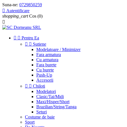
Suna-ne:
0729850259

Autentificare
shopping_cart
Cos
(0)



Pentru Ea


Sutiene
Modelatoare / Minimizer
Fara armatura
Cu armatura
Fara burete
Cu burete
Push-Up
Accesorii


Chiloti
Modelatori
Clasic/Tai/Midi
Maxi/Hisper/Short
Brazilian/String/Tanga
Seturi
Costume de baie
Sport