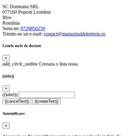
SC Dorneanu SRL
077160 Popesti Leordeni
Ilfov
România
Suna-ne:
0729850259
Trimite-ne un e-mail:
contact@magazinuldelenjerie.ro
Listele mele de dorinte
×
add_circle_outline
Creeaza o lista noua
((title))
×
((label))
((cancelText))
((createText))
Autentificare
×