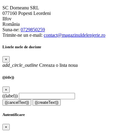
SC Dorneanu SRL
077160 Popesti Leordeni
Ilfov
România
Suna-ne:
0729850259
Trimite-ne un e-mail:
contact@magazinuldelenjerie.ro
Listele mele de dorinte
×
add_circle_outline
Creeaza o lista noua
((title))
×
((label))
((cancelText))
((createText))
Autentificare
×