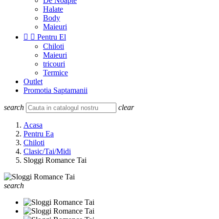
De Noapte
Halate
Body
Maieuri


Pentru El
Chiloti
Maieuri
tricouri
Termice
Outlet
Promotia Saptamanii
search
clear
Acasa
Pentru Ea
Chiloti
Clasic/Tai/Midi
Sloggi Romance Tai
search