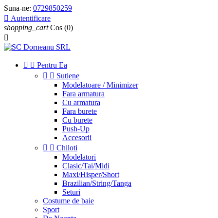
Suna-ne:
0729850259

Autentificare
shopping_cart
Cos
(0)



Pentru Ea


Sutiene
Modelatoare / Minimizer
Fara armatura
Cu armatura
Fara burete
Cu burete
Push-Up
Accesorii


Chiloti
Modelatori
Clasic/Tai/Midi
Maxi/Hisper/Short
Brazilian/String/Tanga
Seturi
Costume de baie
Sport