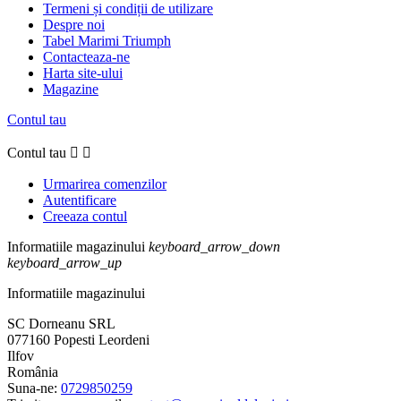
Termeni și condiții de utilizare
Despre noi
Tabel Marimi Triumph
Contacteaza-ne
Harta site-ului
Magazine
Contul tau
Contul tau


Urmarirea comenzilor
Autentificare
Creeaza contul
Informatiile magazinului
keyboard_arrow_down
keyboard_arrow_up
Informatiile magazinului
SC Dorneanu SRL
077160 Popesti Leordeni
Ilfov
România
Suna-ne:
0729850259