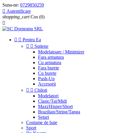
Suna-ne:
0729850259

Autentificare
shopping_cart
Cos
(0)



Pentru Ea


Sutiene
Modelatoare / Minimizer
Fara armatura
Cu armatura
Fara burete
Cu burete
Push-Up
Accesorii


Chiloti
Modelatori
Clasic/Tai/Midi
Maxi/Hisper/Short
Brazilian/String/Tanga
Seturi
Costume de baie
Sport