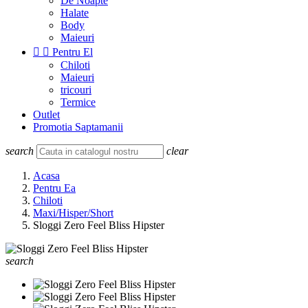
De Noapte
Halate
Body
Maieuri


Pentru El
Chiloti
Maieuri
tricouri
Termice
Outlet
Promotia Saptamanii
search
clear
Acasa
Pentru Ea
Chiloti
Maxi/Hisper/Short
Sloggi Zero Feel Bliss Hipster
search