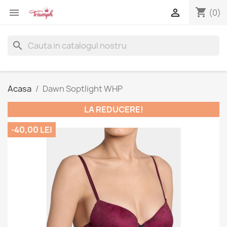
shopping_cart


(0)
search
Acasa
Dawn Soptlight WHP
LA REDUCERE!
-40,00 LEI