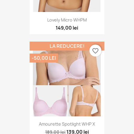
Lovely Micro WHPM
149,00 lei
LA REDUCERE!
favorite_border
-50,00 LEI
Amourette Spotlight WHP X
139,00 lei
189,00 lei