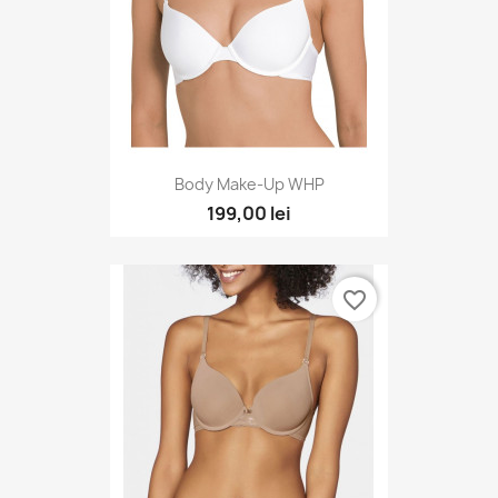
Body Make-Up WHP
199,00 lei
favorite_border