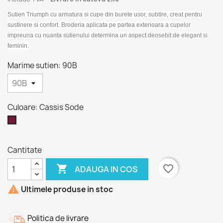
Sutien Triumph cu armatura si cupe din burete usor, subtire, creat pentru
sustinere si confort. Broderia aplicata pe partea exterioara a cupelor
impreuna cu nuanta sutienului determina un aspect deosebit de elegant si
feminin.
Marime sutien: 90B
Culoare: Cassis Sode
Cassis
Sode
Cantitate

favorite_border
ADAUGA IN COS

Ultimele produse in stoc
Politica de livrare