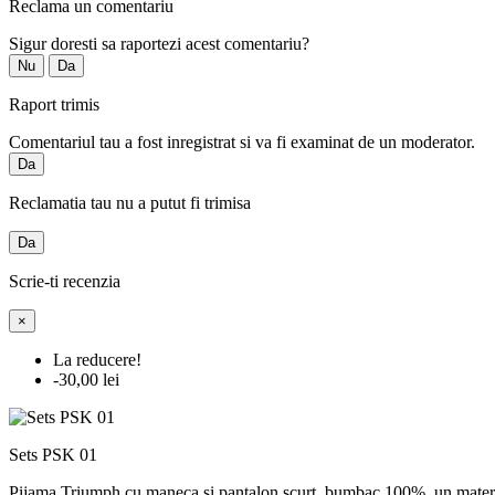
Reclama un comentariu
Sigur doresti sa raportezi acest comentariu?
Nu
Da
Raport trimis
Comentariul tau a fost inregistrat si va fi examinat de un moderator.
Da
Reclamatia tau nu a putut fi trimisa
Da
Scrie-ti recenzia
×
La reducere!
-30,00 lei
Sets PSK 01
Pijama Triumph cu maneca si pantalon scurt, bumbac 100%, un material co