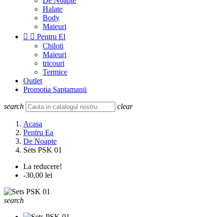
De Noapte
Halate
Body
Maieuri


Pentru El
Chiloti
Maieuri
tricouri
Termice
Outlet
Promotia Saptamanii
search
clear
Acasa
Pentru Ea
De Noapte
Sets PSK 01
La reducere!
-30,00 lei
search