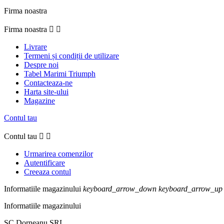
Firma noastra
Firma noastra


Livrare
Termeni și condiții de utilizare
Despre noi
Tabel Marimi Triumph
Contacteaza-ne
Harta site-ului
Magazine
Contul tau
Contul tau


Urmarirea comenzilor
Autentificare
Creeaza contul
Informatiile magazinului
keyboard_arrow_down
keyboard_arrow_up
Informatiile magazinului
SC Dorneanu SRL