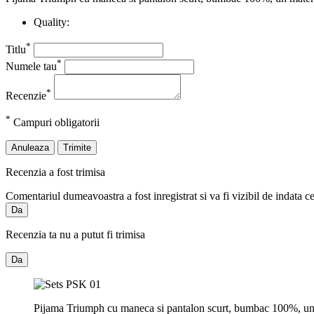
Quality:
*
Titlu
*
Numele tau
*
Recenzie
*
Campuri obligatorii
Anuleaza
Trimite
Recenzia a fost trimisa
Comentariul dumeavoastra a fost inregistrat si va fi vizibil de indata c
Da
Recenzia ta nu a putut fi trimisa
Da
Pijama Triumph cu maneca si pantalon scurt, bumbac 100%, un mater