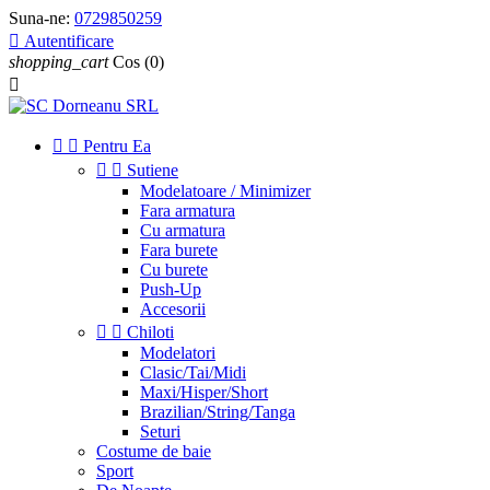
Suna-ne:
0729850259

Autentificare
shopping_cart
Cos
(0)



Pentru Ea


Sutiene
Modelatoare / Minimizer
Fara armatura
Cu armatura
Fara burete
Cu burete
Push-Up
Accesorii


Chiloti
Modelatori
Clasic/Tai/Midi
Maxi/Hisper/Short
Brazilian/String/Tanga
Seturi
Costume de baie
Sport