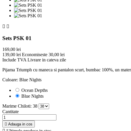


Sets PSK 01
169,00 lei
139,00 lei
Economiseste 30,00 lei
Include TVA
Livrare in cateva zile
Pijama Triumph cu maneca si pantalon scurt, bumbac 100%, un material co
Culoare: Blue Nights
Ocean Depths
Blue Nights
Marime Chiloti: 38
Cantitate

Adauga in cos

Ultimele produse in stoc