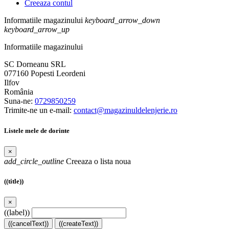
Creeaza contul
Informatiile magazinului
keyboard_arrow_down
keyboard_arrow_up
Informatiile magazinului
SC Dorneanu SRL
077160 Popesti Leordeni
Ilfov
România
Suna-ne:
0729850259
Trimite-ne un e-mail:
contact@magazinuldelenjerie.ro
Listele mele de dorinte
×
add_circle_outline
Creeaza o lista noua
((title))
×
((label))
((cancelText))
((createText))