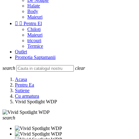
De Noapte
Halate
Body
Maieuri


Pentru El
Chiloti
Maieuri
tricouri
Termice
Outlet
Promotia Saptamanii
search
clear
Acasa
Pentru Ea
Sutiene
Cu armatura
Vivid Spotlight WDP
search