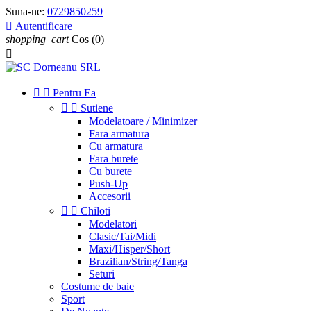
Suna-ne:
0729850259

Autentificare
shopping_cart
Cos
(0)



Pentru Ea


Sutiene
Modelatoare / Minimizer
Fara armatura
Cu armatura
Fara burete
Cu burete
Push-Up
Accesorii


Chiloti
Modelatori
Clasic/Tai/Midi
Maxi/Hisper/Short
Brazilian/String/Tanga
Seturi
Costume de baie
Sport