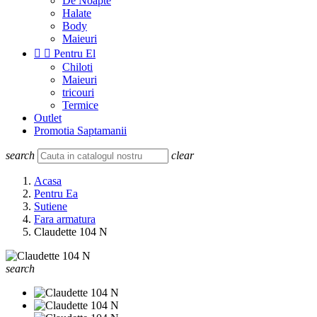
De Noapte
Halate
Body
Maieuri


Pentru El
Chiloti
Maieuri
tricouri
Termice
Outlet
Promotia Saptamanii
search
clear
Acasa
Pentru Ea
Sutiene
Fara armatura
Claudette 104 N
search