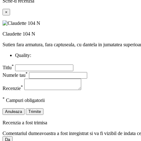
Scrie-ti recenzia
×
Claudette 104 N
Su
tien fara armatura, fara captuseala, cu dantela in jumatatea superioar
Quality:
*
Titlu
*
Numele tau
*
Recenzie
*
Campuri obligatorii
Anuleaza
Trimite
Recenzia a fost trimisa
Comentariul dumeavoastra a fost inregistrat si va fi vizibil de indata c
Da