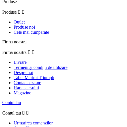
Produse
Produse


Outlet
Produse noi
Cele mai cumparate
Firma noastra
Firma noastra


Livrare
Termeni și condiții de utilizare
Despre noi
Tabel Marimi Triumph
Contacteaza-ne
Harta site-ului
Magazine
Contul tau
Contul tau


Urmarirea comenzilor