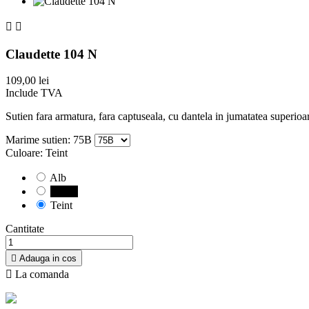


Claudette 104 N
109,00 lei
Include TVA
Su
tien fara armatura, fara captuseala, cu dantela in jumatatea superioar
Marime sutien: 75B
Culoare: Teint
Alb
Negru
Teint
Cantitate

Adauga in cos

La comanda