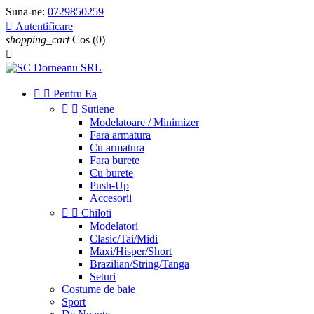
Suna-ne:
0729850259

Autentificare
shopping_cart
Cos
(0)



Pentru Ea


Sutiene
Modelatoare / Minimizer
Fara armatura
Cu armatura
Fara burete
Cu burete
Push-Up
Accesorii


Chiloti
Modelatori
Clasic/Tai/Midi
Maxi/Hisper/Short
Brazilian/String/Tanga
Seturi
Costume de baie
Sport